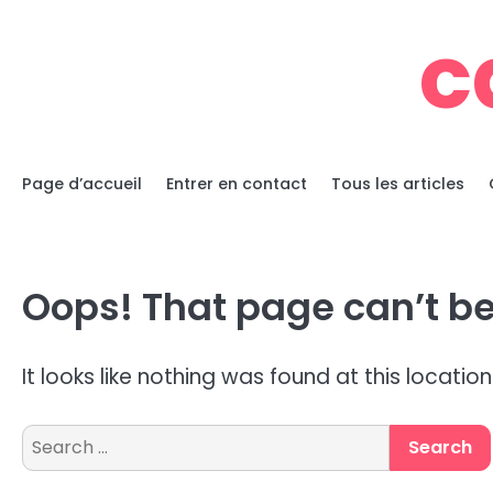
Skip
c
to
content
Page d’accueil
Entrer en contact
Tous les articles
Oops! That page can’t be
It looks like nothing was found at this locatio
Search
for: