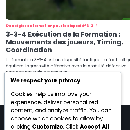
Stratégies de formation pour le dispositif 3-3-4
3-3-4 Exécution de la Formation :
Mouvements des joueurs, Timing,
Coordination
La formation 3-3-4 est un dispositif tactique au football q
équilibre l’agressivité offensive avec la stabilité défensive,
comportant trois défenseurs,…
We respect your privacy
Lucas Harrington
13/01/2026
Cookies help us improve your
Posts
Older posts
experience, deliver personalized
navigation
content, and analyze traffic. You can
Legal
choose which cookies to allow by
clicking
Customize
. Click
Accept All