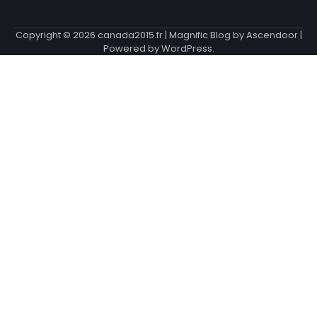
Copyright © 2026
canada2015.fr
| Magnific Blog by
Ascendoor
|
Powered by
WordPress
.