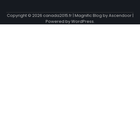
Copyright © 2026
canada2015.fr
| Magnific Blog by
Ascendoor
|
Powered by
WordPress
.