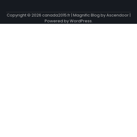
Copyright © 2026
canada2015.fr
| Magnific Blog by
Ascendoor
|
Powered by
WordPress
.