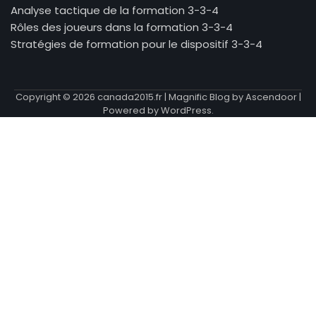
Analyse tactique de la formation 3-3-4
Rôles des joueurs dans la formation 3-3-4
Stratégies de formation pour le dispositif 3-3-4
Copyright © 2026
canada2015.fr
| Magnific Blog by
Ascendoor
|
Powered by
WordPress
.