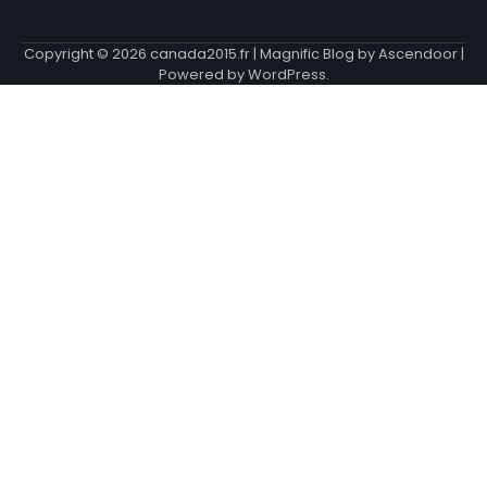
Copyright © 2026
canada2015.fr
| Magnific Blog by
Ascendoor
|
Powered by
WordPress
.