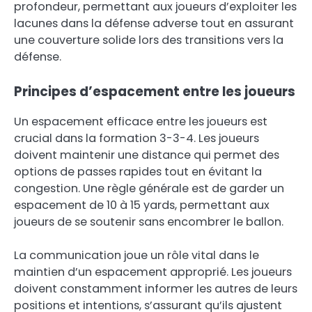
profondeur, permettant aux joueurs d’exploiter les
lacunes dans la défense adverse tout en assurant
une couverture solide lors des transitions vers la
défense.
Principes d’espacement entre les joueurs
Un espacement efficace entre les joueurs est
crucial dans la formation 3-3-4. Les joueurs
doivent maintenir une distance qui permet des
options de passes rapides tout en évitant la
congestion. Une règle générale est de garder un
espacement de 10 à 15 yards, permettant aux
joueurs de se soutenir sans encombrer le ballon.
La communication joue un rôle vital dans le
maintien d’un espacement approprié. Les joueurs
doivent constamment informer les autres de leurs
positions et intentions, s’assurant qu’ils ajustent