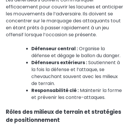
efficacement pour couvrir les lacunes et anticiper
les mouvements de l’adversaire. Ils doivent se
concentrer sur le marquage des attaquants tout
en étant prêts à passer rapidement à un jeu
offensif lorsque l’occasion se présente.
Défenseur central :
Organise la
défense et dégage le ballon du danger.
Défenseurs extérieurs :
Soutiennent à
la fois la défense et l’attaque, se
chevauchant souvent avec les milieux
de terrain.
Responsabilité clé :
Maintenir la forme
et prévenir les contre-attaques.
Rôles des milieux de terrain et stratégies
de positionnement