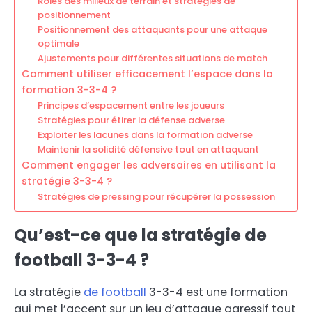
Rôles des milieux de terrain et stratégies de
positionnement
Positionnement des attaquants pour une attaque
optimale
Ajustements pour différentes situations de match
Comment utiliser efficacement l’espace dans la
formation 3-3-4 ?
Principes d’espacement entre les joueurs
Stratégies pour étirer la défense adverse
Exploiter les lacunes dans la formation adverse
Maintenir la solidité défensive tout en attaquant
Comment engager les adversaires en utilisant la
stratégie 3-3-4 ?
Stratégies de pressing pour récupérer la possession
Qu’est-ce que la stratégie de
football 3-3-4 ?
La stratégie
de football
3-3-4 est une formation
qui met l’accent sur un jeu d’attaque agressif tout