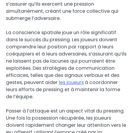
s’assurer qu’ils exercent une pression
simultanément, créant une force collective qui
submerge l’adversaire.
La conscience spatiale joue un rôle significatif
dans le succès du pressing. Les joueurs doivent
comprendre leur position par rapport à leurs
coéquipiers et à leurs adversaires, s’assurant qu’ils
ne laissent pas de lacunes qui pourraient être
exploitées. Des stratégies de communication
efficaces, telles que des signaux verbaux et des
gestes, peuvent aider
les joueurs
à coordonner
leurs efforts de pressing et à maintenir la forme
de l’équipe.
Passer à l’attaque est un aspect vital du pressing.
Une fois la possession récupérée, les joueurs
doivent rapidement changer leur attention vers le
jeu offensif, utilisant l’espace créé par la