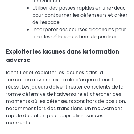
chevaucher.
Utiliser des passes rapides en une-deux
pour contourner les défenseurs et créer
de l’espace.
Incorporer des courses diagonales pour
tirer les défenseurs hors de position.
Exploiter les lacunes dans la formation
adverse
Identifier et exploiter les lacunes dans la
formation adverse est la clé d’un jeu offensif
réussi. Les joueurs doivent rester conscients de la
forme défensive de l’adversaire et chercher des
moments où les défenseurs sont hors de position,
notamment lors des transitions. Un mouvement
rapide du ballon peut capitaliser sur ces
moments.