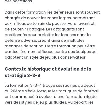
des occasions.
Dans cette formation, les défenseurs sont souvent
chargés de couvrir les zones larges, permettant
aux milieux de terrain de pousser vers l’avant et
de soutenir l’attaque. Les attaquants sont
positionnés pour exploiter les lacunes dans la
défense adverse, créant ainsi de multiples
menaces de scoring. Cette formation peut être
particulièrement efficace contre des équipes qui
adoptent un style de jeu plus conservateur.
Contexte historique et évolution de la
stratégie 3-3-4
La formation 3-3-4 trouve ses racines au début
du 20ème siècle, lorsque les tactiques de football
ont commencé à évoluer d’une formation rigide
vers des styles de jeu plus fluides. Au départ, les