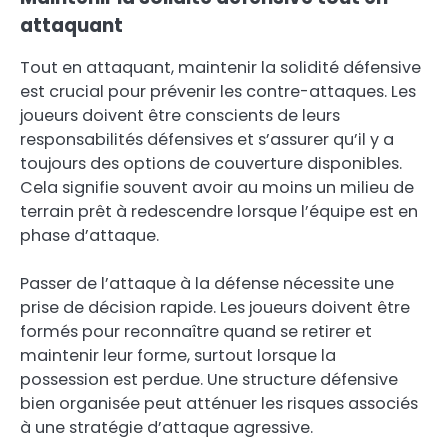
attaquant
Tout en attaquant, maintenir la solidité défensive
est crucial pour prévenir les contre-attaques. Les
joueurs doivent être conscients de leurs
responsabilités défensives et s’assurer qu’il y a
toujours des options de couverture disponibles.
Cela signifie souvent avoir au moins un milieu de
terrain prêt à redescendre lorsque l’équipe est en
phase d’attaque.
Passer de l’attaque à la défense nécessite une
prise de décision rapide. Les joueurs doivent être
formés pour reconnaître quand se retirer et
maintenir leur forme, surtout lorsque la
possession est perdue. Une structure défensive
bien organisée peut atténuer les risques associés
à une stratégie d’attaque agressive.