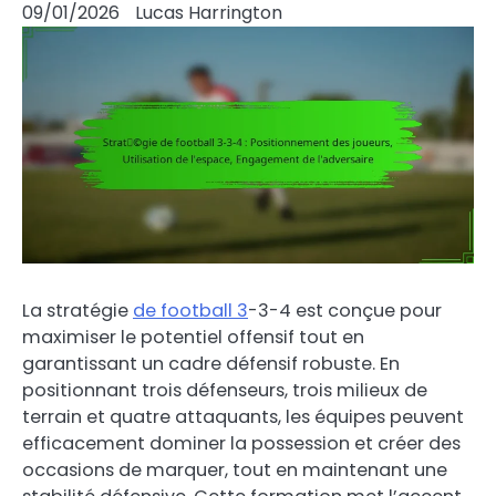
09/01/2026
Lucas Harrington
La stratégie
de football 3
-3-4 est conçue pour
maximiser le potentiel offensif tout en
garantissant un cadre défensif robuste. En
positionnant trois défenseurs, trois milieux de
terrain et quatre attaquants, les équipes peuvent
efficacement dominer la possession et créer des
occasions de marquer, tout en maintenant une