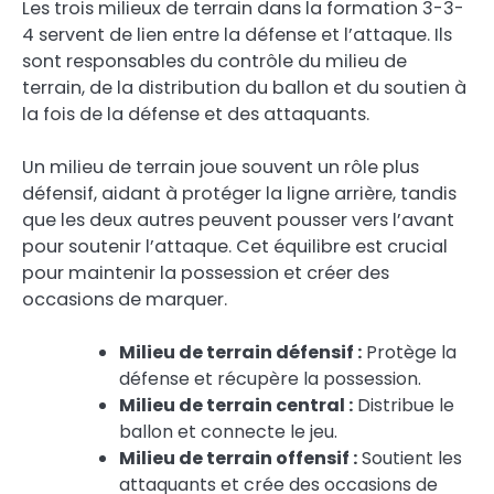
Les trois milieux de terrain dans la formation 3-3-
4 servent de lien entre la défense et l’attaque. Ils
sont responsables du contrôle du milieu de
terrain, de la distribution du ballon et du soutien à
la fois de la défense et des attaquants.
Un milieu de terrain joue souvent un rôle plus
défensif, aidant à protéger la ligne arrière, tandis
que les deux autres peuvent pousser vers l’avant
pour soutenir l’attaque. Cet équilibre est crucial
pour maintenir la possession et créer des
occasions de marquer.
Milieu de terrain défensif :
Protège la
défense et récupère la possession.
Milieu de terrain central :
Distribue le
ballon et connecte le jeu.
Milieu de terrain offensif :
Soutient les
attaquants et crée des occasions de