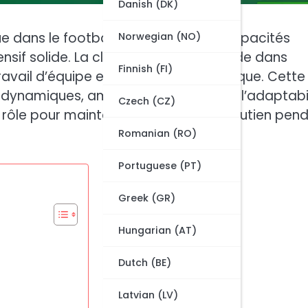
Danish (DK)
dans le football qui privilégie les capacités
Norwegian (NO)
nsif solide. La clé de son succès réside dans
Finnish (FI)
travail d’équipe et l’exécution stratégique. Cette
ynamiques, améliorant la fluidité et l’adaptabi
Czech (CZ)
rôle pour maintenir l’équilibre et le soutien pen
Romanian (RO)
Portuguese (PT)
Greek (GR)
Hungarian (AT)
Dutch (BE)
Latvian (LV)