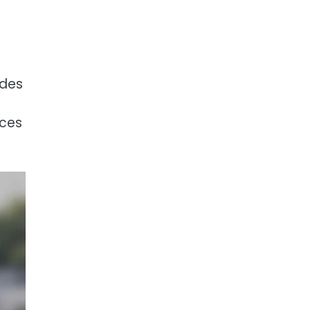
 des
nces