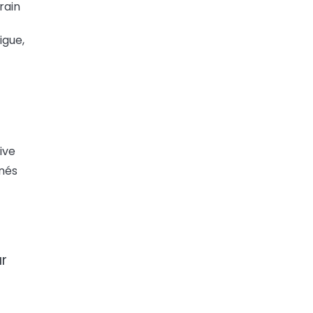
rain
igue,
ive
inés
ar