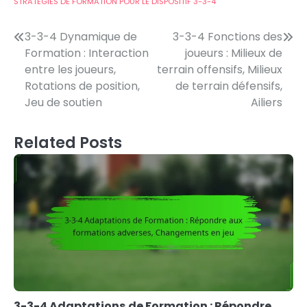
STRATÉGIES DE FORMATION POUR LE DISPOSITIF 3-3-4
Post
3-3-4 Dynamique de
3-3-4 Fonctions des
Formation : Interaction
joueurs : Milieux de
navigation
entre les joueurs,
terrain offensifs, Milieux
Rotations de position,
de terrain défensifs,
Jeu de soutien
Ailiers
Related Posts
3-3-4 Adaptations de Formation : Répondre